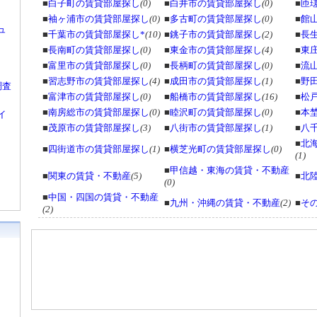
■
白子町の賃貸部屋探し
(0)
■
白井市の賃貸部屋探し
(0)
■
匝
■
袖ヶ浦市の賃貸部屋探し
(0)
■
多古町の賃貸部屋探し
(0)
■
館
ュ
■
千葉市の賃貸部屋探し*
(10)
■
銚子市の賃貸部屋探し
(2)
■
長
■
長南町の賃貸部屋探し
(0)
■
東金市の賃貸部屋探し
(4)
■
東
■
富里市の賃貸部屋探し
(0)
■
長柄町の賃貸部屋探し
(0)
■
流
■
習志野市の賃貸部屋探し
(4)
■
成田市の賃貸部屋探し
(1)
■
野
調査
■
富津市の賃貸部屋探し
(0)
■
船橋市の賃貸部屋探し
(16)
■
松
■
南房総市の賃貸部屋探し
(0)
■
睦沢町の賃貸部屋探し
(0)
■
本
イ
■
茂原市の賃貸部屋探し
(3)
■
八街市の賃貸部屋探し
(1)
■
八
■
北
■
四街道市の賃貸部屋探し
(1)
■
横芝光町の賃貸部屋探し
(0)
(1)
■
甲信越・東海の賃貸・不動産
■
関東の賃貸・不動産
(5)
■
北
(0)
■
中国・四国の賃貸・不動産
■
九州・沖縄の賃貸・不動産
(2)
■
そ
(2)