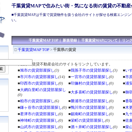
千葉賃貸MAPで住みたい街・気になる街の賃貸の不動産
■
千葉賃貸
MAPは
千葉で賃貸
物件を扱う会社のサイトが探せる検索エンジン
い。
千葉賃貸MAP TOP
｜
新規登録
｜
千葉賃貸MAPについて
｜
リン
□
千葉賃貸MAP TOP
>
千葉県の賃貸
千葉県の賃貸不動産会社のサイトをリンクしています。
■
旭市の賃貸部屋探し
(3)
■
我孫子市の賃貸部屋探し
(3)
■
い
■
市川市の賃貸部屋探し
(14)
■
一宮市の賃貸部屋探し
(0)
■
市
■
印西市の賃貸部屋探し
(0)
■
印旛村の賃貸部屋探し
(0)
■
浦
■
大網白里町の賃貸部屋探し
■
大多喜町の賃貸部屋探し
(0)
■
御
(0)
■
柏市の賃貸部屋探し
(6)
■
勝浦市の賃貸部屋探し
(0)
■
香
■
鎌ヶ谷市の賃貸部屋探し
(0)
■
鴨川市の賃貸部屋探し
(0)
■
木
■
君津市の賃貸部屋探し
(0)
■
鋸南町の賃貸部屋探し
(0)
■
九
■
神埼町の賃貸部屋探し
(0)
■
栄町の賃貸部屋探し
(0)
■
佐
■
山武市の賃貸部屋探し
(0)
■
酒々井町の賃貸部屋探し
(0)
■
柴