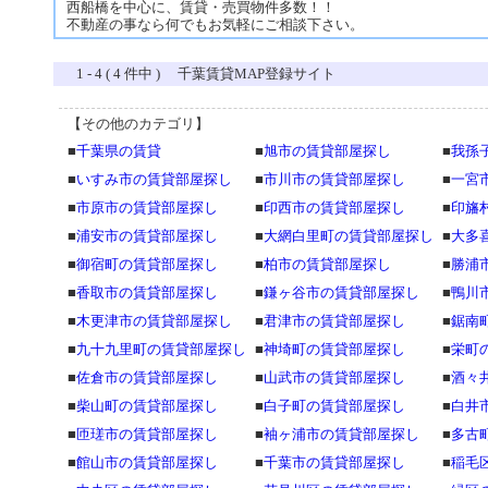
西船橋を中心に、賃貸・売買物件多数！！
不動産の事なら何でもお気軽にご相談下さい。
1 - 4 ( 4 件中 ) 千葉賃貸MAP登録サイト
【その他のカテゴリ】
■
千葉県の賃貸
■
旭市の賃貸部屋探し
■
我孫
■
いすみ市の賃貸部屋探し
■
市川市の賃貸部屋探し
■
一宮
■
市原市の賃貸部屋探し
■
印西市の賃貸部屋探し
■
印旛
■
浦安市の賃貸部屋探し
■
大網白里町の賃貸部屋探し
■
大多
■
御宿町の賃貸部屋探し
■
柏市の賃貸部屋探し
■
勝浦
■
香取市の賃貸部屋探し
■
鎌ヶ谷市の賃貸部屋探し
■
鴨川
■
木更津市の賃貸部屋探し
■
君津市の賃貸部屋探し
■
鋸南
■
九十九里町の賃貸部屋探し
■
神埼町の賃貸部屋探し
■
栄町
■
佐倉市の賃貸部屋探し
■
山武市の賃貸部屋探し
■
酒々
■
柴山町の賃貸部屋探し
■
白子町の賃貸部屋探し
■
白井
■
匝瑳市の賃貸部屋探し
■
袖ヶ浦市の賃貸部屋探し
■
多古
■
館山市の賃貸部屋探し
■
千葉市の賃貸部屋探し
■
稲毛